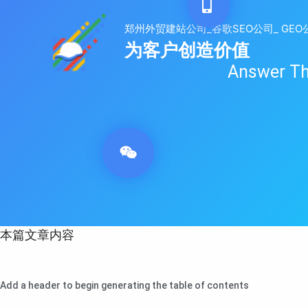
跳
至
内
容
Answer
本篇文章内容
Add a header to begin generating the table of contents