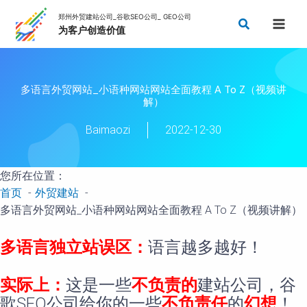
跳
搜
至
索
内
容
多语言外贸网站_小语种网站网站全面教程 A To Z（视频讲
解）
Baimaozi
2022-12-30
您所在位置：
首页
外贸建站
多语言外贸网站_小语种网站网站全面教程 A To Z（视频讲解）
多语言独立站误区：
语言越多越好！
实际上：
这是一些
不负责的
建站公司，谷
歌SEO公司给你的一些
不负责任
的
幻想
！