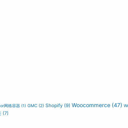
Woocommerce
(47)
Shopify
(9)
ntor网格容器
(1)
GMC
(2)
W
链
(7)