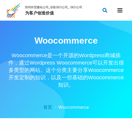
跳
搜
至
索
内
容
Woocommerce
Woocommerce是一个开源的wordpress商城插
件，通过wordpress Woocommerce可以开发出很
多类型的网站。这个分类主要分享woocommerce
开发定制的知识，以及一些基础的Woocommerce
知识。
首页
Woocommerce