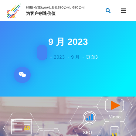
跳
搜
至
索
内
容
9 月 2023
首页
2023
9 月
页面3