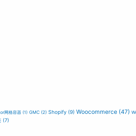
Woocommerce
(47)
Shopify
(9)
ntor网格容器
(1)
GMC
(2)
W
链
(7)