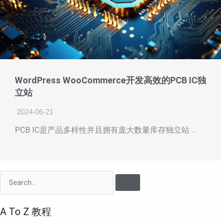
WordPress WooCommerce开发高效的PCB IC独
立站
2024-06-21
PCB IC是产品多样性并且拥有庞大数量库存独立站 ...
Search
A To Z 教程