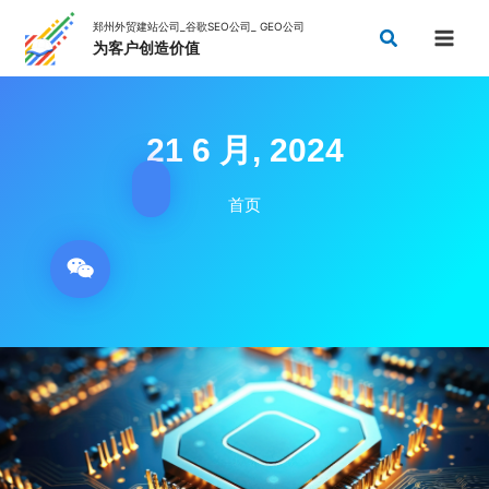
跳
搜
至
索
内
容
21 6 月, 2024
首页