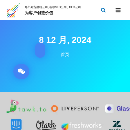
跳
搜
至
索
内
容
8 12 月, 2024
首页