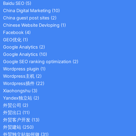
Baidu SEO
(5)
China Digital Marketing
(10)
China guest post sites
(2)
Chinese Website Devloping
(1)
Facebook
(4)
GEO优化
(1)
Google Analytics
(2)
Google Analytics
(10)
Google SEO ranking optimization
(2)
Wordpress plugin
(1)
Wordpress主机
(2)
Wordpress插件
(22)
Xiaohongshu
(3)
Yandex独立站
(2)
外贸公司
(2)
外贸出口
(11)
外贸客户开发
(13)
外贸建站
(250)
外贸独立站如何做
(31)