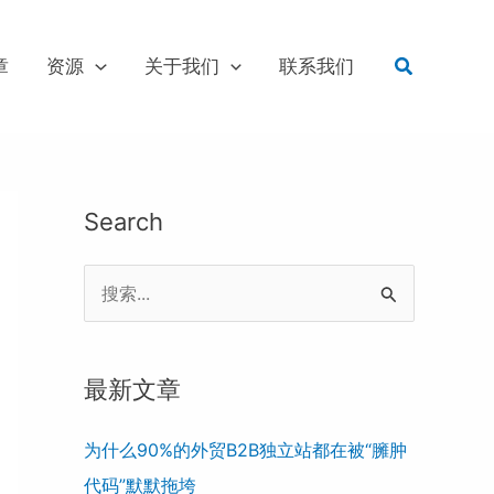
Search
章
资源
关于我们
联系我们
Search
S
e
a
最新文章
r
c
为什么90%的外贸B2B独立站都在被“臃肿
h
代码”默默拖垮