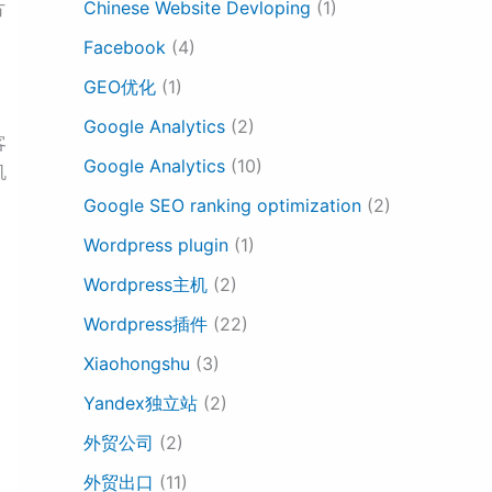
Chinese Website Devloping
(1)
方
Facebook
(4)
GEO优化
(1)
Google Analytics
(2)
客
Google Analytics
(10)
机
Google SEO ranking optimization
(2)
Wordpress plugin
(1)
Wordpress主机
(2)
Wordpress插件
(22)
Xiaohongshu
(3)
Yandex独立站
(2)
外贸公司
(2)
外贸出口
(11)