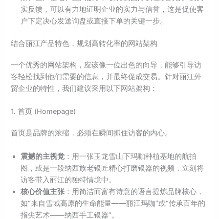
实反馈，可以有力地证明企业的实力与信誉，这是促使客
户下定决心发送询盘或直接下单的关键一步。
结合丽江产品特色，规划高转化率的网站架构
一个优秀的网站架构，应该像一位出色的向导，能够引导访
客轻松找到他们需要的信息，并最终促成交易。针对丽江外
贸企业的特性，我们建议采用以下网站架构：
1. 首页 (Homepage)
首页是品牌的浓缩，必须在瞬间抓住访客的内心。
震撼的主视觉
：用一张玉龙雪山下玛咖种植基地的航拍
图，或是一段纳西族老银匠精心打磨银器的视频，立刻将
访客带入丽江的独特情境中。
核心价值主张
：用简洁而富有诗意的语言提炼品牌核心，
如“来自雪域高原的生命能量——丽江玛咖”或“传承百年的
指尖艺术——纳西手工银器”。