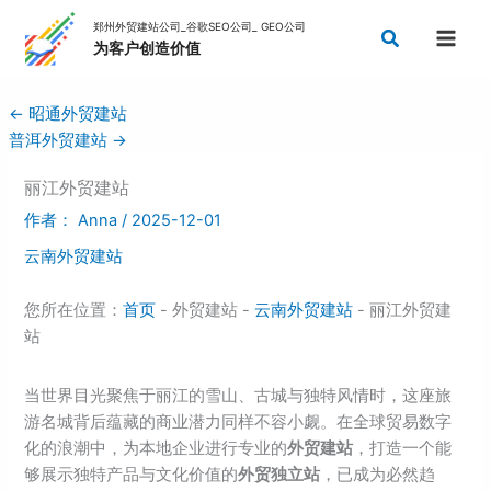
跳
搜
至
索
内
容
←
昭通外贸建站
普洱外贸建站
→
丽江外贸建站
作者：
Anna
/
2025-12-01
云南外贸建站
您所在位置：
首页
- 外贸建站 -
云南外贸建站
- 丽江外贸建
站
当世界目光聚焦于丽江的雪山、古城与独特风情时，这座旅
游名城背后蕴藏的商业潜力同样不容小觑。在全球贸易数字
化的浪潮中，为本地企业进行专业的
外贸建站
，打造一个能
够展示独特产品与文化价值的
外贸独立站
，已成为必然趋