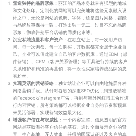
塑造独特的品牌形象
：丽江的产品本身就带有强烈的地域
和文化烙印。定制化的网站可以完美地将这些元素融入设
计之中，无论是网站的色调、字体，还是图片风格，都能
与品牌故事保持一致，打造出独一无二、过目不忘的品牌
形象，彻底告别平台店铺的同质化束缚。
沉淀私域流量和客户资产
：在独立站上，每一次用户访
问、每一次询盘、每一次购买，其数据都完全属于企业自
己。企业可以借此建立自己的客户数据库，通过EDM（邮
件营销）、CRM（客户关系管理）等工具进行持续的客户
关系维护和精准的再营销，将一次性买家培养成品牌的忠
实粉丝。
实现灵活的营销策略
：独立站让企业可以自由地施展各种
网络营销手段。从针对谷歌的深度SEO优化，到投放精准
的Facebook/Instagram广告，再到与海外网红博主合作进
行内容营销，所有策略都可以根据企业自身的节奏和预算
来灵活部署，实现营销效益最大化。
增强客户信任与权威性
：一个内容完整、信息透明的官方
网站是获取海外客户信任的基石。通过全面展示企业的背
景、生产基地、匠人故事、获得的国际认证以及客户的真