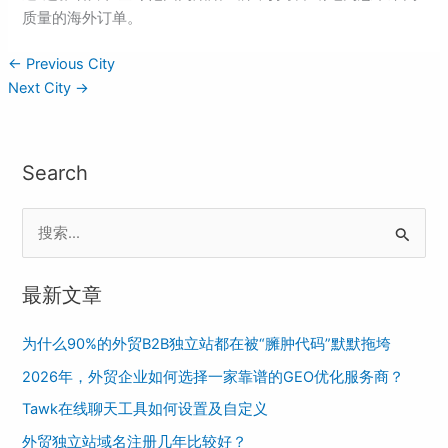
质量的海外订单。
←
Previous City
Next City
→
Search
S
e
最新文章
a
r
为什么90%的外贸B2B独立站都在被“臃肿代码”默默拖垮
c
2026年，外贸企业如何选择一家靠谱的GEO优化服务商？
h
Tawk在线聊天工具如何设置及自定义
f
o
外贸独立站域名注册几年比较好？