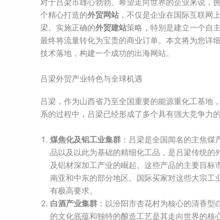
对于吕梁市雄心勃勃、希望走向世界的企业来说，
个精心打造的
外贸网站
，不仅是企业在国际互联网上
梁。实施正确的
外贸建站
策略，特别是建立一个自
最终将流量转化为宝贵的商业订单。本文将为您详
技术落地，构建一个成功的出海网站。
吕梁外贸产业特色与全球机遇
吕梁，作为山西省乃至全国重要的能源重化工基地
系的过程中，吕梁已经形成了多个具有强大竞争力
煤焦化及铝工业集群
：吕梁是全国闻名的主焦煤
品以及以此为基础的精细化工品，是吕梁传统的
及铝材深加工产业的崛起。这些产品的主要目标
南亚和中东的部分地区。国际买家对这些大宗工
有极高要求。
白酒产业集群
：以汾阳市杏花村为核心的清香型
的文化底蕴和独特的酿造工艺是其走向世界的核