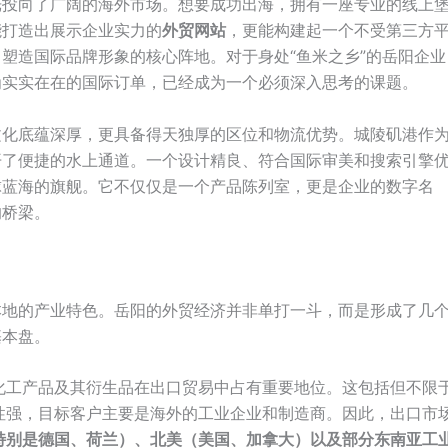
光投向了广阔的海外市场。想要成功出海，拥有一座专业的线上
能打造出展示企业实力的
外贸网站
，更能构建起一个不受第三方
塑造国际品牌形象的核心阵地。对于身处“鱼米之乡”的岳阳企业
为实实在在的国际订单，已经成为一个必须深入思考的课题。
文化底蕴深厚，更具备得天独厚的区位和物流优势。城陵矶港作
开了便捷的水上通道。一个设计精良、符合国际审美和搜索引擎
球蓝海的旗舰。它不仅仅是一个产品陈列室，更是企业的数字名
的桥梁。
本地的产业特色。岳阳的外贸经济并非单打一斗，而是形成了几
基本盘。
化工产品及其衍生品在出口贸易中占有重要地位。这包括但不限
性强，目标客户主要是海外的工业企业和制造商。因此，出口市
特别是德国、荷兰）、北美（美国、加拿大）以及部分东南亚工