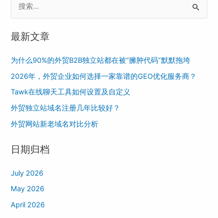
S
e
最新文章
a
r
为什么90%的外贸B2B独立站都在被“臃肿代码”默默拖垮
c
2026年，外贸企业如何选择一家靠谱的GEO优化服务商？
h
Tawk在线聊天工具如何设置及自定义
f
o
外贸独立站域名注册几年比较好？
r
外贸网站新老域名对比分析
:
日期归档
July 2026
May 2026
April 2026