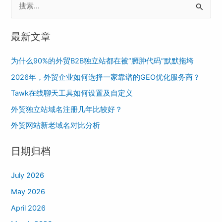
S
e
最新文章
a
r
为什么90%的外贸B2B独立站都在被“臃肿代码”默默拖垮
c
2026年，外贸企业如何选择一家靠谱的GEO优化服务商？
h
Tawk在线聊天工具如何设置及自定义
f
o
外贸独立站域名注册几年比较好？
r
外贸网站新老域名对比分析
:
日期归档
July 2026
May 2026
April 2026