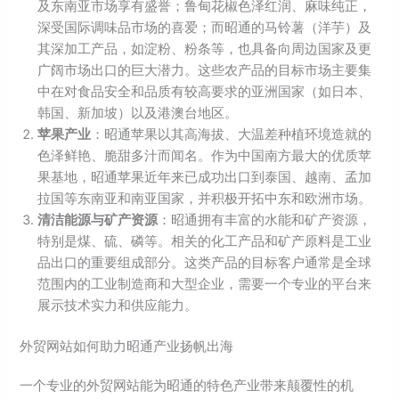
及东南亚市场享有盛誉；鲁甸花椒色泽红润、麻味纯正，
深受国际调味品市场的喜爱；而昭通的马铃薯（洋芋）及
其深加工产品，如淀粉、粉条等，也具备向周边国家及更
广阔市场出口的巨大潜力。这些农产品的目标市场主要集
中在对食品安全和品质有较高要求的亚洲国家（如日本、
韩国、新加坡）以及港澳台地区。
苹果产业
：昭通苹果以其高海拔、大温差种植环境造就的
色泽鲜艳、脆甜多汁而闻名。作为中国南方最大的优质苹
果基地，昭通苹果近年来已成功出口到泰国、越南、孟加
拉国等东南亚和南亚国家，并积极开拓中东和欧洲市场。
清洁能源与矿产资源
：昭通拥有丰富的水能和矿产资源，
特别是煤、硫、磷等。相关的化工产品和矿产原料是工业
品出口的重要组成部分。这类产品的目标客户通常是全球
范围内的工业制造商和大型企业，需要一个专业的平台来
展示技术实力和供应能力。
外贸网站如何助力昭通产业扬帆出海
一个专业的外贸网站能为昭通的特色产业带来颠覆性的机