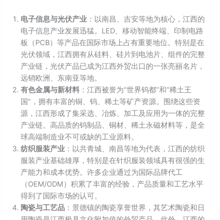
电子信息与光伏产业
：以南昌、吉安等地为核心，江西的
电子信息产业发展迅猛。LED、移动智能终端、印制电路
板（PCB）等产品在国际市场上占有重要地位。特别是在
光伏领域，江西拥有从硅料、硅片到电池片、组件的完整
产业链，光伏产品已成为江西外贸出口的一张亮丽名片，
远销欧洲、东南亚等地。
有色金属与新材料
：江西被誉为“世界钨都”和“稀土王
国”，拥有丰富的铜、钨、稀土等矿产资源。围绕这些资
源，江西形成了集采选、冶炼、加工及应用为一体的完整
产业链。高品质的钨制品、铜材、稀土永磁材料等，是全
球高端制造业不可或缺的工业原料。
纺织服装产业
：以共青城、南昌等地为代表，江西的纺织
服装产业基础雄厚，特别是在针织服装领域具有很强的生
产能力和成本优势。许多企业通过为国际品牌代工
（OEM/ODM）积累了丰富的经验，产品质量和工艺水平
得到了国际市场的认可。
陶瓷与工艺品
：景德镇的陶瓷享誉世界，其艺术陶瓷和日
用陶瓷是江西极具文化附加值的外贸产品。此外，江西的