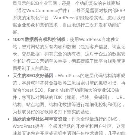
重展示的B2B企业官网，还是一个功能复杂的在线商城
（通过WooCommerce插件），甚至是需要对接内部ERP
系统的定制化平台，WordPress都能轻松实现。您可以根
据企业形象和营销需求，自由地进行二次开发和功能扩
展。
100%数据所有权和控制权
：使用WordPress自建独立
站，您对网站的所有内容和数据（包括客户信息、询盘记
录、交易数据）拥有完全的所有权。这对于企业的数据安
全和进行二次营销至关重要，彻底摆脱了因平台规则变更
而受制于人的风险。
天生的SEO友好基因
：WordPress的底层代码结构清晰规
范，本身就非常符合谷歌等主流搜索引擎的抓取习惯。再
配合Yoast SEO、Rank Math等功能强大的专业SEO插
件，您可以对网站的TDK（标题、描述、关键词）、URL
结构、站点地图、结构化数据等进行精细化控制和优化，
为获取良好的谷歌排名打下坚实的基础。
活跃的全球社区与丰富资源
：作为全球最流行的CMS，
WordPress拥有一个极其活跃的开发者和用户社区。这意
味着无论您在开发或运维中遇到任何技术难题，几乎都能