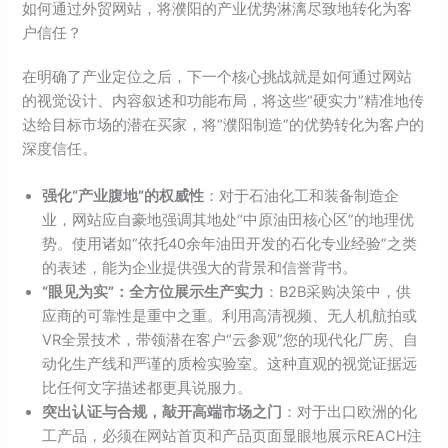
如何通过外贸网站，将濮阳的产业优势淋漓尽致地转化为客
户信任？
在明确了产业定位之后，下一个核心挑战就是如何通过网站
的视觉设计、内容叙述和功能布局，将这些“硬实力”精准地传
达给目标市场的潜在买家，将“濮阳制造”的优势转化为客户的
深度信任。
强化“
产业腹地”
的权威性
：对于石油化工和装备制造企
业，网站应自豪地强调其地处“中原油田核心区”的地理优
势。使用诸如“依托40余年油田开发的石化专业经验”之类
的表述，能为企业提供强大的背景和信誉背书。
“
眼见为实”
：全方位展示生产实力
：B2B采购决策中，供
应商的可靠性是重中之重。利用高清视频、无人机航拍或
VR全景技术，带领潜在客户“云参观”您的现代化厂房、自
动化生产线和严谨的质检实验室。这种直观的视觉证据远
比任何文字描述都更具说服力。
突出认证与合规，敲开高端市场之门
：对于出口欧洲的化
工产品，必须在网站首页和产品页面显眼地展示REACH注