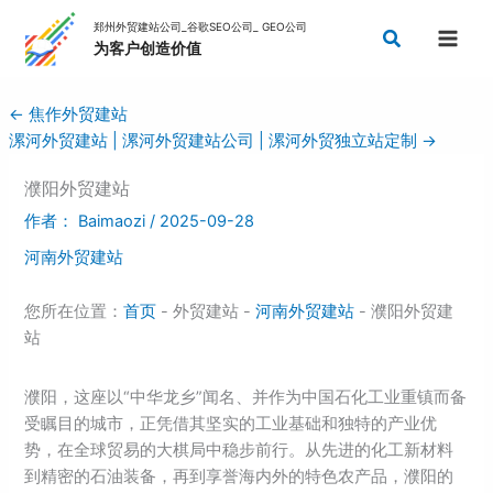
跳
搜
至
索
内
容
←
焦作外贸建站
漯河外贸建站 | 漯河外贸建站公司 | 漯河外贸独立站定制
→
濮阳外贸建站
作者：
Baimaozi
/
2025-09-28
河南外贸建站
您所在位置：
首页
- 外贸建站 -
河南外贸建站
- 濮阳外贸建
站
濮阳，这座以“中华龙乡”闻名、并作为中国石化工业重镇而备
受瞩目的城市，正凭借其坚实的工业基础和独特的产业优
势，在全球贸易的大棋局中稳步前行。从先进的化工新材料
到精密的石油装备，再到享誉海内外的特色农产品，濮阳的