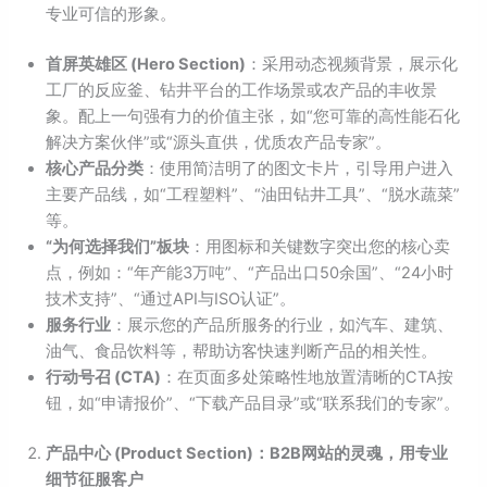
专业可信的形象。
首屏英雄区 (Hero Section)
：采用动态视频背景，展示化
工厂的反应釜、钻井平台的工作场景或农产品的丰收景
象。配上一句强有力的价值主张，如“您可靠的高性能石化
解决方案伙伴”或“源头直供，优质农产品专家”。
核心产品分类
：使用简洁明了的图文卡片，引导用户进入
主要产品线，如“工程塑料”、“油田钻井工具”、“脱水蔬菜”
等。
“
为何选择我们”
板块
：用图标和关键数字突出您的核心卖
点，例如：“年产能3万吨”、“产品出口50余国”、“24小时
技术支持”、“通过API与ISO认证”。
服务行业
：展示您的产品所服务的行业，如汽车、建筑、
油气、食品饮料等，帮助访客快速判断产品的相关性。
行动号召 (CTA)
：在页面多处策略性地放置清晰的CTA按
钮，如“申请报价”、“下载产品目录”或“联系我们的专家”。
产品中心 (Product Section)
：B2B
网站的灵魂，用专业
细节征服客户