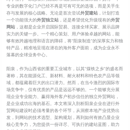
专业的数字化门户已经不再是可有可无的选项，而是关乎生
存与发展的核心战略。无论是首次尝试
外贸建站
，计划打造
一个功能强大的
外贸独立站
，还是希望优化升级现有的
外贸
网站
，这都是企业开启国际贸易、连接全球买家、展示品牌
实力的关键一步。一个精心策划、用户体验卓越的网站，能
够有效跨越地理和语言的障碍，将“阳泉制造”的深厚实力和独
特产品，精准地呈现在潜在的海外客户面前，成为企业永不
落幕的全球业务中心。
阳泉，作为山西省的重要工业城市，以其“煤铁之乡”的盛名而
著称，其在能源化工、新材料、耐火材料和特色农产品等领
域，都蕴藏着巨大的出口潜力。然而，在当今激烈的国际市
场竞争中，仅有优质的产品是远远不够的。一个能够充分展
现企业专业能力、赢得海外客户初步信任的独立外贸网站，
是企业成功出海的基石。本文将深入剖析阳泉企业在进行外
贸网站建设时必须考量的各个环节，从洞察本地产业优势出
发，到网站的技术选型、架构规划，再到如何有效凸显企业
核心竞争力，为您提供一份详尽、可执行的建站蓝图，助力