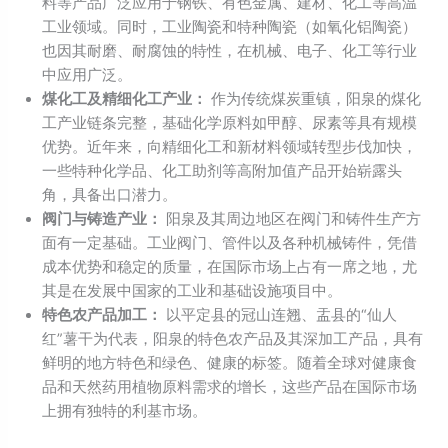
料等产品广泛应用于钢铁、有色金属、建材、化工等高温
工业领域。同时，工业陶瓷和特种陶瓷（如氧化铝陶瓷）
也因其耐磨、耐腐蚀的特性，在机械、电子、化工等行业
中应用广泛。
煤化工及精细化工产业：
作为传统煤炭重镇，阳泉的煤化
工产业链条完整，基础化学原料如甲醇、尿素等具有规模
优势。近年来，向精细化工和新材料领域转型步伐加快，
一些特种化学品、化工助剂等高附加值产品开始崭露头
角，具备出口潜力。
阀门与铸造产业：
阳泉及其周边地区在阀门和铸件生产方
面有一定基础。工业阀门、管件以及各种机械铸件，凭借
成本优势和稳定的质量，在国际市场上占有一席之地，尤
其是在发展中国家的工业和基础设施项目中。
特色农产品加工：
以平定县的冠山连翘、盂县的“仙人
红”薯干为代表，阳泉的特色农产品及其深加工产品，具有
鲜明的地方特色和绿色、健康的标签。随着全球对健康食
品和天然药用植物原料需求的增长，这些产品在国际市场
上拥有独特的利基市场。