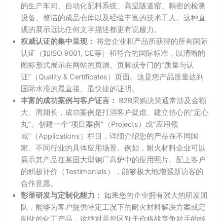
的生产车间、自动化配料系统、高温隧道窑、精密的检测
设备、整洁的成品仓库以及经验丰富的技术工人。这种直
观的展示远比任何文字描述都更有说服力。
权威认证的集中呈现：
将您企业和产品所获得的所有国际
认证（如ISO 9001, CE等）和符合的国际标准，以清晰的
图标形式展示在网站的页眉、页脚或专门的“质量与认
证”（Quality & Certificates）页面。这是您产品质量达到
国际水准的最直接、最快捷的证明。
丰富的成功案例与客户证言：
B2B采购决策通常涉及金额
大、周期长，成功案例是打消客户疑虑、建立信心的“定心
丸”。创建一个“项目案例”（Projects）或“应用领
域”（Applications）栏目，详细介绍您的产品在不同国
家、不同行业的具体应用场景。例如，耐火材料企业可以
展示其产品在某国大型钢厂高炉中的应用照片。配上客户
的积极评价（Testimonials），能够极大地增强新访客的
合作意愿。
彰显研发与定制化能力：
如果您的企业拥有强大的研发团
队，能够为客户提供特定工况下的耐火材料解决方案或定
制化的化工产品，这绝对是您区别于价格战竞争对手的核