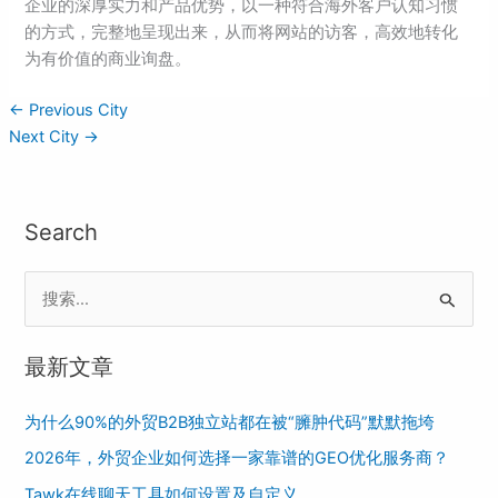
企业的深厚实力和产品优势，以一种符合海外客户认知习惯
的方式，完整地呈现出来，从而将网站的访客，高效地转化
为有价值的商业询盘。
←
Previous City
Next City
→
Search
S
e
最新文章
a
r
为什么90%的外贸B2B独立站都在被“臃肿代码”默默拖垮
c
2026年，外贸企业如何选择一家靠谱的GEO优化服务商？
h
Tawk在线聊天工具如何设置及自定义
f