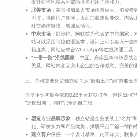
提升在当地搜索引擎的排名和用户亲和力。
北美市场
：美国和加拿大市场体量巨大，消费者
习惯，强调用户体验，页面加载速度要快。内容上
社交媒体链接，增强互动性。
中东市场
：以沙特、阿联酋为代表的中东国家，
站可以采用阿拉伯语版本，设计上可以融入一些
赖度高，网站应整合WhatsApp等在线沟通工具
“一带一路”沿线国家
：中亚、东南亚等市场是陕
关系。网站内容应突出企业的合作诚意、完善的
三、为何需要外贸独立站？从“借船出海”到“造船出海
许多企业初期会依赖B2B平台获取订单，但这如同
“造船出海”，拥有完全的自主权。
塑造专业品牌形象
：独立站是企业的线上“名片”
化、研发实力和产品优势，摆脱平台千篇一律的
建立客户信任
：一个设计精良、内容详实、联系