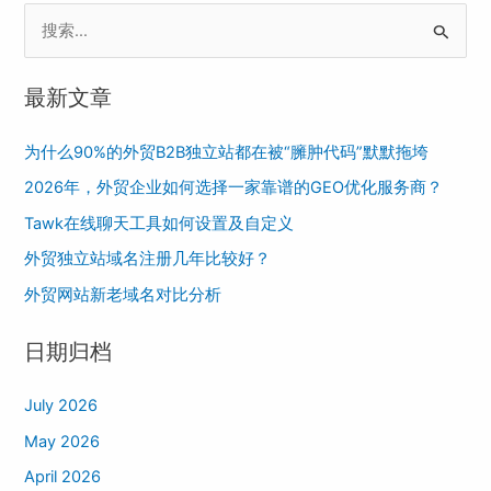
S
e
最新文章
a
r
为什么90%的外贸B2B独立站都在被“臃肿代码”默默拖垮
c
2026年，外贸企业如何选择一家靠谱的GEO优化服务商？
h
Tawk在线聊天工具如何设置及自定义
f
o
外贸独立站域名注册几年比较好？
r
外贸网站新老域名对比分析
:
日期归档
July 2026
May 2026
April 2026