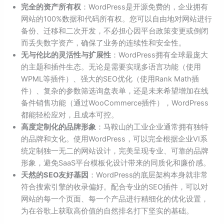
完全的资产所有权
：WordPress是开源免费的，企业拥有
网站的100%数据和代码所有权。您可以自由地对网站进行
备份、迁移和二次开发，不必担心因平台政策变更或倒闭
而丢失数字资产，确保了业务的连续性和安全性。
无与伦比的灵活性与扩展性
：WordPress拥有全球最庞大
的主题和插件生态。无论是需要实现多语言功能（使用
WPML等插件）、强大的SEO优化（使用Rank Math插
件）、复杂的参数筛选询盘表单，还是未来希望增加在线
备件销售功能（通过WooCommerce插件），WordPress
都能轻松应对，且成本可控。
高度定制化的品牌形象
：马鞍山的工业企业通常拥有独特
的品牌和文化。使用WordPress，可以完全根据企业VI系
统定制独一无二的网站设计，完美呈现专业、可靠的品牌
形象，避免SaaS平台模板化设计带来的同质化和廉价感。
天然的SEO友好基因
：WordPress的底层架构本身就非常
符合搜索引擎的收录偏好。配合专业的SEO插件，可以对
网站的每一个页面、每一个产品进行精细化的优化设置，
为在谷歌上获取高价值的自然排名打下坚实的基础。