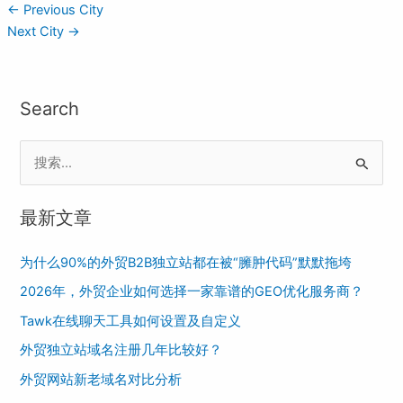
←
Previous City
Next City
→
Search
S
e
最新文章
a
r
为什么90%的外贸B2B独立站都在被“臃肿代码”默默拖垮
c
2026年，外贸企业如何选择一家靠谱的GEO优化服务商？
h
Tawk在线聊天工具如何设置及自定义
f
o
外贸独立站域名注册几年比较好？
r
外贸网站新老域名对比分析
: