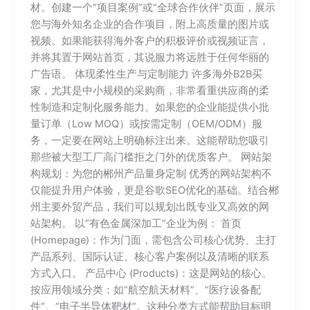
材。创建一个“项目案例”或“全球合作伙伴”页面，展示
您与海外知名企业的合作项目，附上高质量的图片或
视频。如果能获得海外客户的积极评价或视频证言，
并将其置于网站首页，其说服力将远胜于任何华丽的
广告语。 体现柔性生产与定制能力 许多海外B2B买
家，尤其是中小规模的采购商，非常看重供应商的柔
性制造和定制化服务能力。如果您的企业能提供小批
量订单（Low MOQ）或按需定制（OEM/ODM）服
务，一定要在网站上明确标注出来。这能帮助您吸引
那些被大型工厂高门槛拒之门外的优质客户。 网站架
构规划：为您的郴州产品量身定制 优秀的网站架构不
仅能提升用户体验，更是谷歌SEO优化的基础。结合郴
州主要外贸产品，我们可以规划出既专业又高效的网
站架构。 以“有色金属深加工”企业为例： 首页
(Homepage)：作为门面，需包含公司核心优势、主打
产品系列、国际认证、核心客户案例以及清晰的联系
方式入口。 产品中心 (Products)：这是网站的核心。
按应用领域分类：如“航空航天材料”、“医疗设备配
件”、“电子半导体靶材”。这种分类方式能帮助目标明