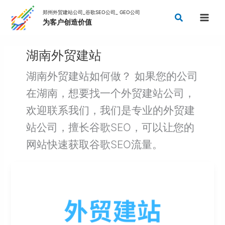
Skip
娄
郴
永
怀
湘
益
张
常
岳
邵
衡
湘
Search
to
底
州
州
化
西
阳
家
德
阳
阳
阳
潭
content
外
外
外
外
外
外
界
外
外
外
外
外
贸
贸
贸
贸
贸
贸
外
贸
贸
贸
贸
贸
湖南外贸建站
建
建
建
建
建
建
贸
建
建
建
建
建
站
站
站
站
站
站
建
站
站
站
站
站
湖南外贸建站如何做？ 如果您的公司
站
在湖南，想要找一个外贸建站公司，
欢迎联系我们，我们是专业的外贸建
站公司，擅长谷歌SEO，可以让您的
网站快速获取谷歌SEO流量。