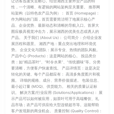
让访客迅速失去耐心。结合湘西主要外贸产品的特
性，一个清晰、有逻辑的网站架构至关重要。 推荐网
站架构（以特色农产品为例）： 首页 (Homepage)：
作为网站的门面，首页需要简洁明了地展示核心产
品、企业优势、最新动态和清晰的导航入口。首屏大
图应极具视觉冲击力，展示湘西的优美生态或诱人的
产品。 关于我们 (About Us)： 公司简介：介绍企业发
展历程和愿景。 湘西产地：重点突出地理和环境优
势。 企业文化与团队：展示专业、热情的团队风貌。
产品中心 (Products)：这是网站的核心。 按品类分
类：如“精品茶叶”、“时令水果”、“传统腊味”等。分类
要清晰，方便客户快速查找。 产品详情页：这是决定
转化的关键。每个产品都应有： 高清多角度图片和视
频。 详细的规格、成分、营养价值描述。 包装信息、
最小起订量 (MOQ)、供货能力。 相关的质量认证标
识。 解决方案/行业应用 (Solutions/Applications)： 展
示产品可以如何被应用，如茶叶可用于高端餐饮、礼
品市场；农产品可供应给大型连锁超市等。这能帮助
客户发现新的商业机会。 质量控制 (Quality Control)：