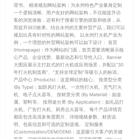
背书。 精准规划网站架构：为永州特色产业量身定制
一个逻辑清晰、用户友好的网站架构，不仅能提升访
客的浏览体验，还有利于搜索引擎的抓取和收录，从
而提升SEO效果。结合永州的主要外贸产品，我们可以
规划出具有针对性的网站架构。 以永州打火机产业为
例，一个理想的外贸网站架构可以如下设计： 首页
(Homepage)：作为网站的门面，首页需要清晰展示核
心产品、企业优势、最新动态和引导性入口。Banner
大图应展示主打款式的打火机或应用场景，并配以“30
年打火机制造商”、“支持全球定制”等吸引人的标语。
产品中心 (Products)：这是网站的核心。 按类型分类
(By Type)：如防风打火机、一次性打火机、充气打火
机、电子点火器等。 按材质分类 (By Material)：如金
属、塑料等。 按用途分类 (By Application)：如礼品打
火机、广告打火机、厨房点火器等。 每个产品详情页
都应包含高清多角度图片、详细规格参数、材质说
明、包装信息和可选的定制选项。 定制服务
(Customization/OEM/ODM)：这是吸引大客户的关键