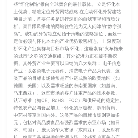
些“怀化制造”推向全球舞台的最佳载体。 立足怀化本
土优势，精准定位外贸网站战略 在启动怀化外贸建站
项目之前，首要任务是进行深刻的自我审视和市场分
析。盲目跟风搭建的网站往往沦为无人问津的“数字孤
岛”。成功的外贸独立站始于清晰的战略定位，而这一
定位必须与怀化本土的产业优势紧密相连。 1. 深度剖
析怀化产业集群与目标市场 怀化，这座素有“火车拖来
的城市”之称的交通枢纽，其外贸潜力正在被不断挖
掘。其外贸产业主要可以归纳为几大集群： 电子信息
产业：以各类电子元器件、消费电子产品为代表。这
类产品的目标市场通常是产业链成熟的欧美地区（如
德国、美国）以及需求旺盛的东南亚国家（如越南、
马来西亚）。这些市场的客户注重产品的技术参数、
认证标准（如CE、RoHS、FCC）和供应链的稳定性。
特色农产品与食品加工：怀化的冰糖橙、黔阳黄精、
中药材等享誉国内外。这类产品的目标市场则更加多
元，包括对高品质食品有强烈需求的东亚市场（如日
本、韩国）、庞大的华人市场（东南亚），以及对有
机、健康产品感兴趣的欧洲市场。这些客户更关心产