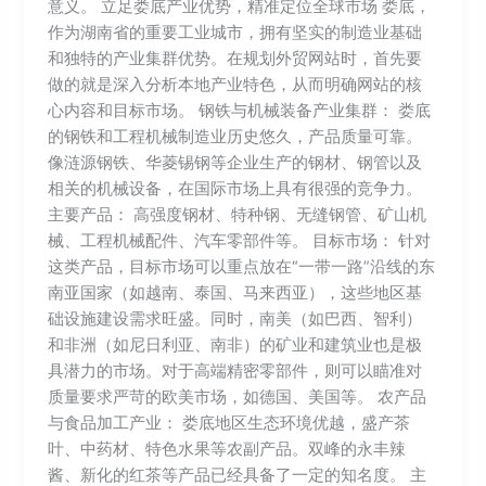
意义。 立足娄底产业优势，精准定位全球市场 娄底，
作为湖南省的重要工业城市，拥有坚实的制造业基础
和独特的产业集群优势。在规划外贸网站时，首先要
做的就是深入分析本地产业特色，从而明确网站的核
心内容和目标市场。 钢铁与机械装备产业集群： 娄底
的钢铁和工程机械制造业历史悠久，产品质量可靠。
像涟源钢铁、华菱锡钢等企业生产的钢材、钢管以及
相关的机械设备，在国际市场上具有很强的竞争力。
主要产品： 高强度钢材、特种钢、无缝钢管、矿山机
械、工程机械配件、汽车零部件等。 目标市场： 针对
这类产品，目标市场可以重点放在“一带一路”沿线的东
南亚国家（如越南、泰国、马来西亚），这些地区基
础设施建设需求旺盛。同时，南美（如巴西、智利）
和非洲（如尼日利亚、南非）的矿业和建筑业也是极
具潜力的市场。对于高端精密零部件，则可以瞄准对
质量要求严苛的欧美市场，如德国、美国等。 农产品
与食品加工产业： 娄底地区生态环境优越，盛产茶
叶、中药材、特色水果等农副产品。双峰的永丰辣
酱、新化的红茶等产品已经具备了一定的知名度。 主