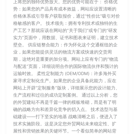
上将您的独特优势放大。您的优势可能在于： 价格优
势：如果您的产品具有成本效益，网站应设置清晰的
价格体系或引导客户获取报价，通过“性价比”吸引对价
格敏感的客户。 技术领先：拥有专利技术或独特的生
产工艺？那就应该在网站的“关于我们”或专门的“研发
实力”页面中，用数据、证书和图表来证明，建立技术
壁垒。 供应链整合能力：作为怀化这个交通枢纽的企
业，如果您能提供灵活的物流方案或快速的交货周
期，这绝对是重要的加分项。网站上应有专门的“物流
与配送”页面，详细说明合作的国际物流伙伴和预计的
运输时效。 柔性定制能力 (OEM/ODM)：许多海外买
家寻求定制化生产。如果您的企业具备此能力，应在
网站上开辟“定制服务”版块，详细展示您的设计能力、
生产流程和过往的成功定制案例。 通过以上分析，您
的外贸建站不再是千篇一律的模板堆砌，而是有了明
确的战略方向和差异化竞争的切入点。 技术选型与基
础建设——打下坚实的地基 战略清晰之后，便进入了
技术实施阶段。这是决定您外贸网站未来稳定性、扩
展性和营销效果的关键环节。一个看似简单的网站背