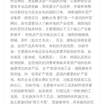
外贸网站，便是解决这一问题的关键。它能帮助企业
塑造专业品牌形象，系统展示产品优势，并最终将网
站访客转化为实实在在的国际订单。 洞察湘西外贸产
业集群：精准定位，扬帆出海 要打造一个成功的外贸
网站，首先需要深入了解本地的产业优势。湘西地区
的外贸经济独具特色，主要围绕以下几个核心产业集
群展开： 特色农产品与食品加工业：湘西的猕猴桃、
柑橘、茶叶（如古丈毛尖）、百合、腊制品等闻名遐
迩。这些产品具有绿色、有机的天然优势。 目标市
场：主要面向对食品安全和品质要求较高的市场，如
东南亚（新加坡、马来西亚）、日本、韩国以及部分
欧洲国家。这些地区的消费者青睐具有原产地特色和
健康理念的农产品。 矿产资源与加工业：湘西拥有丰
富的锰、锌、铅等矿产资源，是国内重要的矿产基
地。相关企业主要从事矿石开采、冶炼及初级加工品
的出口。 目标市场：主要集中在对工业原材料需求量
大的国家和地区，如东南亚、印度以及一些欧洲的工
业国。 文化旅游与手工艺品：湘西独特的民族文化，
如土家族织锦“西兰卡普”、苗族银饰等，具有极高的艺