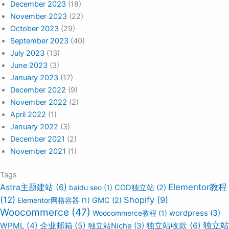
December 2023
(18)
November 2023
(22)
October 2023
(29)
September 2023
(40)
July 2023
(13)
June 2023
(3)
January 2023
(17)
December 2022
(9)
November 2022
(2)
April 2022
(1)
January 2022
(3)
December 2021
(2)
November 2021
(1)
Tags
Elementor教程
Astra主题建站
(6)
baidu seo
(1)
COD独立站
(2)
(12)
Shopify
(9)
Elementor网格容器
(1)
GMC
(2)
Woocommerce
(47)
wordpress
(3)
Woocommerce教程
(1)
独立站
WPML
(4)
企业邮箱
(5)
独立站Niche
(3)
独立站收款
(6)