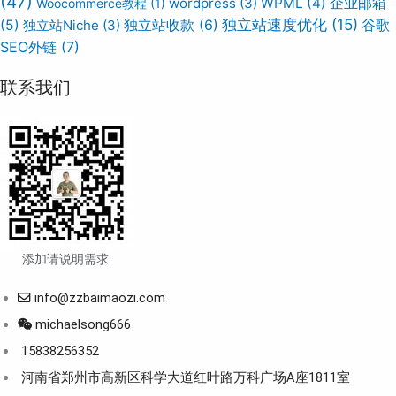
(47)
wordpress
(3)
WPML
(4)
企业邮箱
Woocommerce教程
(1)
独立站速度优化
(15)
谷歌
(5)
独立站Niche
(3)
独立站收款
(6)
SEO外链
(7)
联系我们
添加请说明需求
info@zzbaimaozi.com
michaelsong666
15838256352
河南省郑州市高新区科学大道红叶路万科广场A座1811室