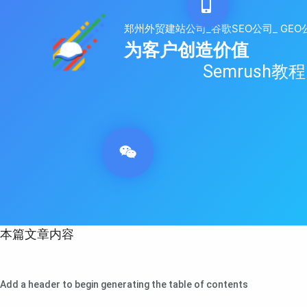
跳
至
内
容
Semrush
本篇文章内容
Add a header to begin generating the table of contents