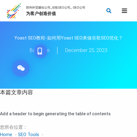
Skip
Search
to
content
Yoast SEO教程-如何用Yoast SEO来做谷歌SEO优化？
Baimaozi
December 25, 2023
本篇文章内容
Add a header to begin generating the table of contents
您所在位置：
Home
SEO Tools