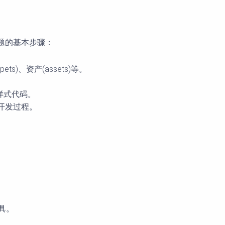
主题的基本步骤：
ts)、资产(assets)等。
写样式代码。
化开发过程。
。
工具。