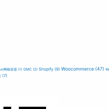
Woocommerce
(47)
Shopify
(9)
ntor网格容器
(1)
GMC
(2)
W
链
(7)