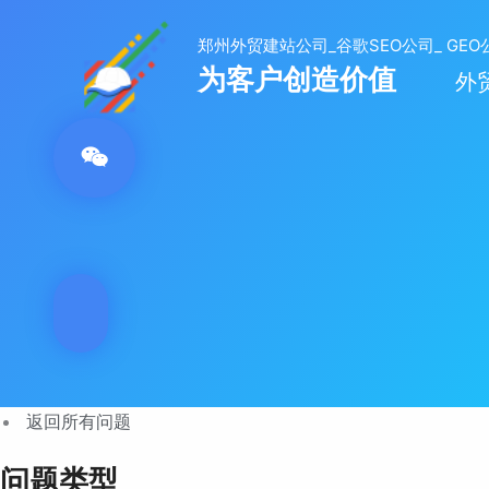
跳
至
内
外
容
返回所有问题
问题类型