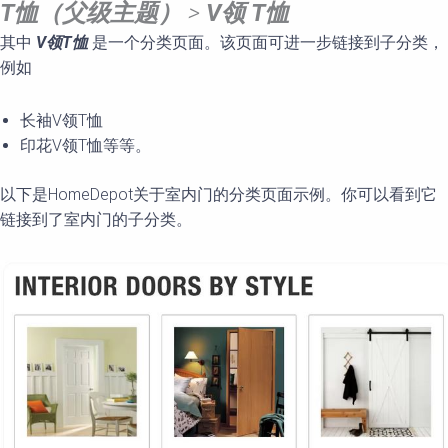
T
恤（父
级主题）
>
V
领 T
恤
其中
V
领T
恤
是一个分类页面。该页面可进一步链接到子分类，
例如
长袖V领T恤
印花V领T恤等等。
以下是HomeDepot关于室内门的分类页面示例。你可以看到它
链接到了室内门的子分类。