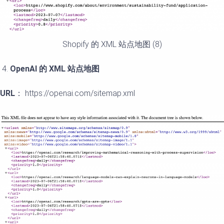
Shopify 的 XML 站点地图 (8)
OpenAI
的
XML
站点地
图
URL
： https://openai.com/sitemap.xml