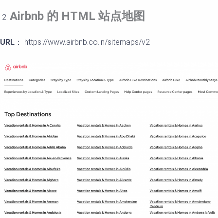
Airbnb
的
HTML
站点地
图
URL
： https://www.airbnb.co.in/sitemaps/v2