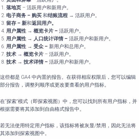
落地
页
– 活跃用户和新用户。
电子商务
–
购买
和
结账流程
→ 活跃用户。
留存
–
新
和
返回用
户。
用
户属性
→
概
览卡片
–
活跃用户。
用
户属性
→
人口
统计详情
–
活跃用户和新用户。
用
户属性
→
受众
–
新用户和总用户。
技
术
→
概
览卡片
– 活跃用户。
技
术
→
技
术详情
–
活跃用户和新用户。
这些都是 GA4 中内置的报告。在获得相应权限后，您可以编辑
部分报告，调整列顺序或更改要查看的用户指标。
在“探索”模式（即探索视图）中，您可以找到所有用户指标，并
根据需要将其添加到自由格式报告中。
若无法使用特定用户指标，该指标将被灰显/禁用，因此无法将
其添加到探索视图中。